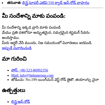
తరువాత:
లిన్హై సూపర్ ఎటివి 550 క్వాడ్ ఆఫ్-రోడ్ వాహనం
మీ సందేశాన్ని మాకు పంపండి:
మీ సందేశాన్ని ఇక్కడ వ్రాసి మాకు పంపండి
మేము ప్రతి దశలోనూ అద్భుతమైన, సమగ్రమైన కస్టమర్ సేవను
అందిస్తాము.
మీరు ఆర్డర్ చేసే ముందు, నిజ సమయంలో విచారణలు జరపండి.
ఇప్పుడే విచారించండి
మా గురించి
ఫోన్: +86-523-86992356
Mail: info@linhaigroup.com
జోడించు: No.199 యింగ్‌చున్ వెస్ట్ రోడ్ తైజౌ, జియాంగ్సు చైనా
ఉత్పత్తులు
లిన్హై ఆఫ్-రోడ్