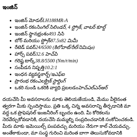
ఇంజిన్
ఇంజిన్ మోడల్
LH188MR-A
ఇంజిన్ రకం
సింగిల్ సిలిండర్, 4 స్ట్రోక్, వాటర్ కూల్డ్
ఇంజిన్ స్థానభ్రంశం
493 సిసి
బోర్ మరియు స్ట్రోక్
87.5x82 మిమీ
రేటెడ్ పవర్
24/6500 (కిలోవాట్/రీల్/నిమిషం)
హార్స్ పవర్
32.6 హెచ్‌పి
గరిష్ట టార్క్
38.8/5500 (Nm/r/min)
సంపీడన నిష్పత్తి
10.2:1
ఇంధన వ్యవస్థ
కార్బ్/ఇఎఫ్ఐ
ప్రారంభ రకం
ఎలక్ట్రిక్ స్టార్టింగ్
ఒకరి నుండి ఒకరికి వ్యాధి ప్రబలడం
హెచ్‌ఎల్‌ఎన్‌ఆర్
దయచేసి మీ అవసరాలను మాకు తెలియజేయండి, మేము వీలైనంత
త్వరగా మీకు స్పందిస్తాము. ప్రతి ఒక్క చిన్న అవసరాన్ని తీర్చడానికి మా
వద్ద ఒక ప్రొఫెషనల్ ఇంజనీరింగ్ బృందం ఉంది. మీ కోరికలను
నెరవేర్చుకోవడానికి, దయచేసి మమ్మల్ని సంప్రదించడానికి సంకోచించకండి.
మీరు మాకు ఇమెయిల్స్ పంపవచ్చు మరియు నేరుగా కాల్ చేయవచ్చు.
అంతేకాకుండా, మా సంస్థ గురించి మరింత బాగా తెలుసుకోవడానికి