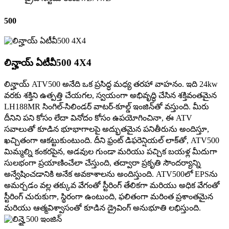
500
లిన్హాయ్ ఏటీవీ500 4X4
లిన్హాయ్ ATV500 అనేది ఒక ప్రసిద్ధ మధ్య తరహా వాహనం. ఇది 24kw
వరకు శక్తిని ఉత్పత్తి చేయగల, స్వయంగా అభివృద్ధి చేసిన శక్తివంతమైన
LH188MR సింగిల్-సిలిండర్ వాటర్-కూల్డ్ ఇంజిన్‌తో వస్తుంది. మీరు
దీనిని పని కోసం లేదా వినోదం కోసం ఉపయోగించినా, ఈ ATV
సవాలుతో కూడిన భూభాగాలపై అద్భుతమైన పనితీరును అందిస్తూ,
ఖచ్చితంగా ఆకట్టుకుంటుంది. దీని ఫ్రంట్ డిఫరెన్షియల్ లాక్‌తో, ATV500
మిమ్మల్ని కంకరపైన, అడవుల గుండా మరియు పచ్చిక బయళ్ల మీదుగా
సులభంగా ప్రయాణించేలా చేస్తుంది, తద్వారా ప్రకృతి సౌందర్యాన్ని
అన్వేషించడానికి అనేక అవకాశాలను అందిస్తుంది. ATV500లో EPSను
అమర్చడం వల్ల తక్కువ వేగంతో స్టీరింగ్ తేలికగా మరియు అధిక వేగంతో
స్టీరింగ్ చురుకుగా, స్థిరంగా ఉంటుంది, ఫలితంగా మరింత ప్రశాంతమైన
మరియు ఆత్మవిశ్వాసంతో కూడిన డ్రైవింగ్ అనుభూతి లభిస్తుంది.