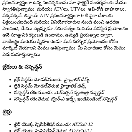
ప్రపంచవ్యాప్తంగా ఉన్న సందర్శకులను మా ఫ్యాక్టరీ సందర్శనలకు మేము
స్వాగతిస్తున్నాము. మరియు ATVలు, UTVలు, ఆఫ్-రోడ్ వాహనాలు,
పక్కపక్కనే. లిన్హాయ్ ATV ప్రపంచవ్యాప్తంగా 60కి పైగా దేశాలకు
విక్రయించబడింది మరియు వినియోగదారుల నుండి మంచి ఆదరణ
పొందింది, మేము ఎల్లప్పుడూ సమానత్వం మరియు పరస్పర ప్రయోజనం
అనే సూత్రానికి కట్టుబడి ఉంటాము. ఉమ్మడి ప్రయత్నాల ద్వారా,
వాణిజ్యం మరియు స్నేహం రెండూ మన పరస్పర ప్రయోజనం కోసం
మార్కెట్ చేయాలని మేము ఆశిస్తున్నాము. మీ విచారణల కోసం మేము
ఎదురుచూస్తున్నాము.
బ్రేకులు & సస్పెన్షన్
బ్రేక్ సిస్టమ్ మోడల్
ముందు: హైడ్రాలిక్ డిస్క్
బ్రేక్ సిస్టమ్ మోడల్
వెనుక: హైడ్రాలిక్ డిస్క్
సస్పెన్షన్ రకం
ముందు: మెక్‌ఫెర్సన్ స్వతంత్ర సస్పెన్షన్
సస్పెన్షన్ రకం
వెనుక: ట్విన్-ఎ ఆర్మ్స్ ఇండిపెండెంట్ సస్పెన్షన్
టైర్లు
టైర్ యొక్క స్పెసిఫికేషన్
ముందు: AT25x8-12
టైర్ యొక్క స్పెసిఫికేషన్
వెనుక: AT25x10-12