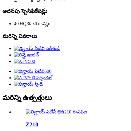
అదనపు స్పెసిఫికేషన్లు
40'HQ
30 యూనిట్లు
మరిన్ని వివరాలు
మరిన్ని ఉత్పత్తులు
Z210