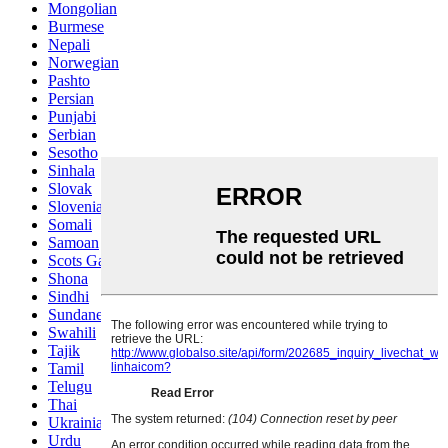
Mongolian
Burmese
Nepali
Norwegian
Pashto
Persian
Punjabi
Serbian
Sesotho
Sinhala
Slovak
Slovenian
Somali
Samoan
Scots Gaelic
Shona
Sindhi
Sundanese
Swahili
Tajik
Tamil
Telugu
Thai
Ukrainian
Urdu