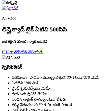
ATV500
లిన్హై క్వాడ్ బైక్ ఏటివి 500సిసి
ఆల్ టెర్రైన్ వెహికల్ > క్వాడ్ యుటివి
PDFగా డౌన్‌లోడ్ చేసుకోండి
స్పెసిఫికేషన్
పరిమాణం: పొడవుxవెడల్పుxఎత్తు
2120x1185x1270 మిమీ
వీల్‌బేస్
1280 మిమీ
గ్రౌండ్ క్లియరెన్స్
253 మిమీ
పొడి బరువు
355 కిలోలు
ఇంధన ట్యాంక్ సామర్థ్యం
12.5 లీటర్లు
గరిష్ట వేగం
గంటకు 80 కి.మీ. కంటే ఎక్కువ
డ్రైవ్ సిస్టమ్ రకం
2WD/4WD