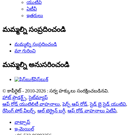
యుటివి
ఏటీవీ
ఇతరులు
మమ్మల్ని సంప్రదించండి
మమ్మల్ని సంప్రదించండి
మా గురించి
మమ్మల్ని అనుసరించండి
ఫేస్‌బుక్
© కాపీరైట్ - 2010-2026 : సర్వ హక్కులు సంరక్షించబడినవి.
హాట్ ప్రొడక్ట్స్
,
సైట్‌మ్యాప్
ఆఫ్ రోడ్ యుటిలిటీ వాహనాలు
,
షెర్ప్ ఆఫ్ రోడ్
,
సైడ్ బై సైడ్ యుటివి
,
రేసింగ్ ఫోర్ వీలర్స్
,
ఆల్ టెర్రైన్ బగ్గీ
,
ఆఫ్ రోడ్ వాహనాలు ఏటీవీ
,
వాట్సాప్
ఇ-మెయిల్