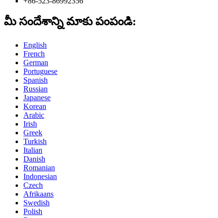
+86-523-86992356
మీ సందేశాన్ని మాకు పంపండి:
English
French
German
Portuguese
Spanish
Russian
Japanese
Korean
Arabic
Irish
Greek
Turkish
Italian
Danish
Romanian
Indonesian
Czech
Afrikaans
Swedish
Polish