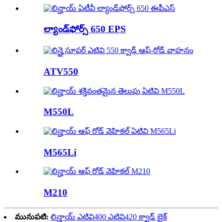
ల్యాండ్‌ఫోర్స్ 650 EPS
ATV550
M550L
M565Li
M210
మునుపటి:
లిన్హాయ్ ఎటివి400 ఎటివి420 క్వాడ్ బైక్