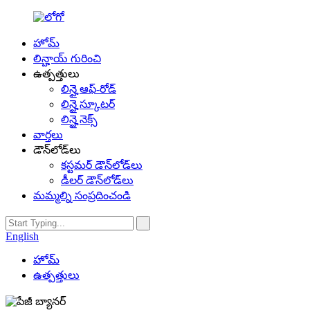
హోమ్
లిన్హాయ్ గురించి
ఉత్పత్తులు
లిన్హై ఆఫ్-రోడ్
లిన్హై స్కూటర్
లిన్హై నెక్స్
వార్తలు
డౌన్‌లోడ్‌లు
కస్టమర్ డౌన్‌లోడ్‌లు
డీలర్ డౌన్‌లోడ్‌లు
మమ్మల్ని సంప్రదించండి
English
హోమ్
ఉత్పత్తులు