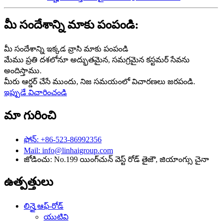
మీ సందేశాన్ని మాకు పంపండి:
మీ సందేశాన్ని ఇక్కడ వ్రాసి మాకు పంపండి
మేము ప్రతి దశలోనూ అద్భుతమైన, సమగ్రమైన కస్టమర్ సేవను
అందిస్తాము.
మీరు ఆర్డర్ చేసే ముందు, నిజ సమయంలో విచారణలు జరపండి.
ఇప్పుడే విచారించండి
మా గురించి
ఫోన్: +86-523-86992356
Mail: info@linhaigroup.com
జోడించు: No.199 యింగ్‌చున్ వెస్ట్ రోడ్ తైజౌ, జియాంగ్సు చైనా
ఉత్పత్తులు
లిన్హై ఆఫ్-రోడ్
యుటివి