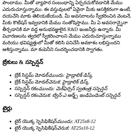
పొందాము. మీతో వ్యాపార సంబంధాన్ని ఏర్పరచుకోవడానికి మేము
ఎదురుచూస్తున్నాము. ఈ వస్తువులలో ఏవైనా మీకు ఆసక్తికరంగా ఉంటే,
దయచేసి మాకు తెలియజేయండి. మీ అవసరాలను స్వీకరించిన వెంటనే,
మీకు కొటేషన్ ఇవ్వడానికి మేము సంతోషిస్తాము. మీ ఏ అవసరాన్నైనా
తీర్చడానికి మా వద్ద అనుభవజ్ఞులైన R&D ఇంజనీర్లు ఉన్నారు. మీ
విచారణలను త్వరలో స్వీకరించాలని మేము ఎదురుచూస్తున్నాము
మరియు భవిష్యత్తులో మీతో కలిసి పనిచేసే అవకాశం లభిస్తుందని
ఆశిస్తున్నాము. మా కంపెనీని సందర్శించడానికి స్వాగతం.
బ్రేకులు & సస్పెన్షన్
బ్రేక్ సిస్టమ్ మోడల్
ముందు: హైడ్రాలిక్ డిస్క్
బ్రేక్ సిస్టమ్ మోడల్
వెనుక: హైడ్రాలిక్ డిస్క్
సస్పెన్షన్ రకం
ముందు: మెక్‌ఫెర్సన్ స్వతంత్ర సస్పెన్షన్
సస్పెన్షన్ రకం
వెనుక: ట్విన్-ఎ ఆర్మ్స్ ఇండిపెండెంట్ సస్పెన్షన్
టైర్లు
టైర్ యొక్క స్పెసిఫికేషన్
ముందు: AT25x8-12
టైర్ యొక్క స్పెసిఫికేషన్
వెనుక: AT25x10-12