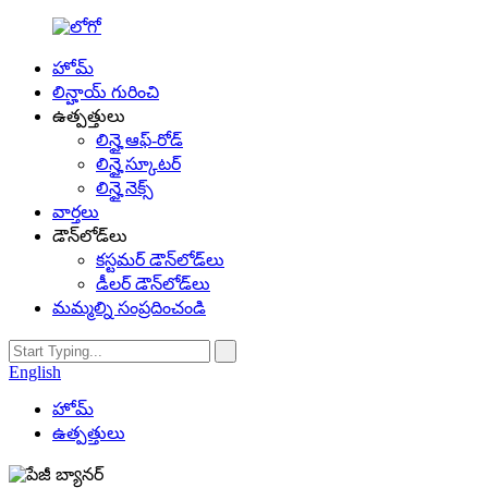
హోమ్
లిన్హాయ్ గురించి
ఉత్పత్తులు
లిన్హై ఆఫ్-రోడ్
లిన్హై స్కూటర్
లిన్హై నెక్స్
వార్తలు
డౌన్‌లోడ్‌లు
కస్టమర్ డౌన్‌లోడ్‌లు
డీలర్ డౌన్‌లోడ్‌లు
మమ్మల్ని సంప్రదించండి
English
హోమ్
ఉత్పత్తులు