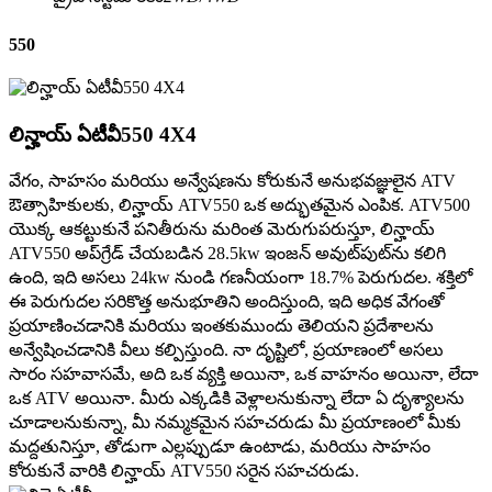
550
లిన్హాయ్ ఏటీవీ550 4X4
వేగం, సాహసం మరియు అన్వేషణను కోరుకునే అనుభవజ్ఞులైన ATV
ఔత్సాహికులకు, లిన్హాయ్ ATV550 ఒక అద్భుతమైన ఎంపిక. ATV500
యొక్క ఆకట్టుకునే పనితీరును మరింత మెరుగుపరుస్తూ, లిన్హాయ్
ATV550 అప్‌గ్రేడ్ చేయబడిన 28.5kw ఇంజన్ అవుట్‌పుట్‌ను కలిగి
ఉంది, ఇది అసలు 24kw నుండి గణనీయంగా 18.7% పెరుగుదల. శక్తిలో
ఈ పెరుగుదల సరికొత్త అనుభూతిని అందిస్తుంది, ఇది అధిక వేగంతో
ప్రయాణించడానికి మరియు ఇంతకుముందు తెలియని ప్రదేశాలను
అన్వేషించడానికి వీలు కల్పిస్తుంది. నా దృష్టిలో, ప్రయాణంలో అసలు
సారం సహవాసమే, అది ఒక వ్యక్తి అయినా, ఒక వాహనం అయినా, లేదా
ఒక ATV అయినా. మీరు ఎక్కడికి వెళ్లాలనుకున్నా లేదా ఏ దృశ్యాలను
చూడాలనుకున్నా, మీ నమ్మకమైన సహచరుడు మీ ప్రయాణంలో మీకు
మద్దతునిస్తూ, తోడుగా ఎల్లప్పుడూ ఉంటాడు, మరియు సాహసం
కోరుకునే వారికి లిన్హాయ్ ATV550 సరైన సహచరుడు.