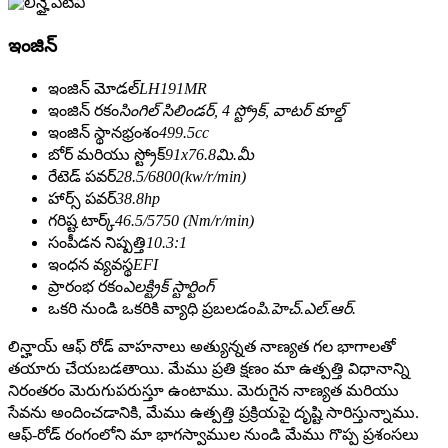
ఇంజిన్
ఇంజిన్ మోడల్
LH191MR
ఇంజిన్ రకం
సింగిల్ సిలిండర్, 4 స్ట్రోక్, వాటర్ కూల్డ్
ఇంజిన్ స్థానభ్రంశం
499.5cc
బోర్ మరియు స్ట్రోక్
91x76.8మి.మీ
రేటెడ్ పవర్
28.5/6800(kw/r/min)
హార్స్ పవర్
38.8hp
గరిష్ట టార్క్
46.5/5750 (Nm/r/min)
సంపీడన నిష్పత్తి
10.3:1
ఇంధన వ్యవస్థ
EFI
ప్రారంభ రకం
ఎలక్ట్రిక్ స్టార్టింగ్
ఒకరి నుండి ఒకరికి వ్యాధి ప్రబలడం
పి.హెచ్.ఎల్.ఆర్.
లిన్హాయ్ ఆఫ్ రోడ్ వాహనాలు అత్యున్నత నాణ్యత గల భాగాలతో
తయారు చేయబడతాయి. మేము ప్రతి క్షణం మా ఉత్పత్తి విధానాన్ని
నిరంతరం మెరుగుపరుస్తూ ఉంటాము. మెరుగైన నాణ్యత మరియు
సేవను అందించడానికి, మేము ఉత్పత్తి ప్రక్రియపై దృష్టి సారిస్తున్నాము.
ఆఫ్-రోడ్ రంగంలోని మా భాగస్వాముల నుండి మేము గొప్ప ప్రశంసలు