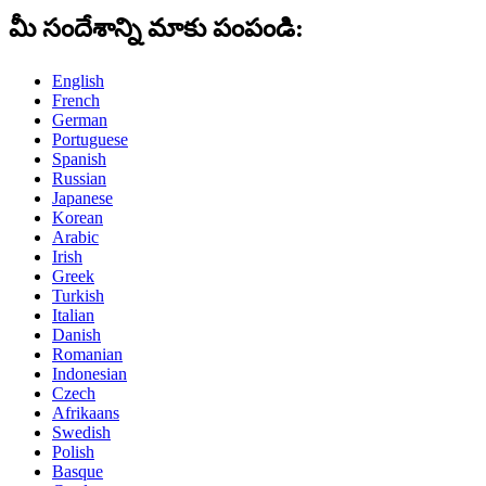
మీ సందేశాన్ని మాకు పంపండి:
English
French
German
Portuguese
Spanish
Russian
Japanese
Korean
Arabic
Irish
Greek
Turkish
Italian
Danish
Romanian
Indonesian
Czech
Afrikaans
Swedish
Polish
Basque