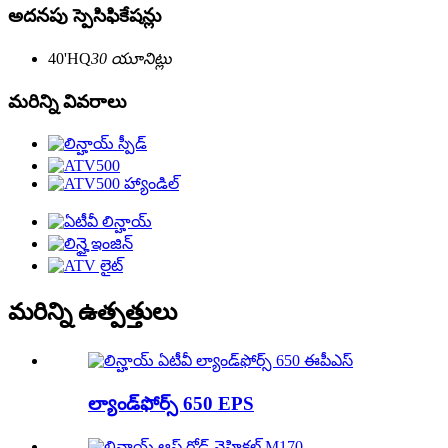
అదనపు స్పెసిఫికేషన్లు
40'HQ
30 యూనిట్లు
మరిన్ని వివరాలు
మరిన్ని ఉత్పత్తులు
ల్యాండ్‌ఫోర్స్ 650 EPS