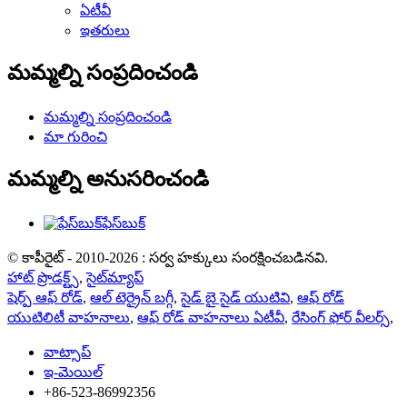
ఏటీవీ
ఇతరులు
మమ్మల్ని సంప్రదించండి
మమ్మల్ని సంప్రదించండి
మా గురించి
మమ్మల్ని అనుసరించండి
ఫేస్‌బుక్
© కాపీరైట్ - 2010-2026 : సర్వ హక్కులు సంరక్షించబడినవి.
హాట్ ప్రొడక్ట్స్
,
సైట్‌మ్యాప్
షెర్ప్ ఆఫ్ రోడ్
,
ఆల్ టెర్రైన్ బగ్గీ
,
సైడ్ బై సైడ్ యుటివి
,
ఆఫ్ రోడ్
యుటిలిటీ వాహనాలు
,
ఆఫ్ రోడ్ వాహనాలు ఏటీవీ
,
రేసింగ్ ఫోర్ వీలర్స్
,
వాట్సాప్
ఇ-మెయిల్
+86-523-86992356