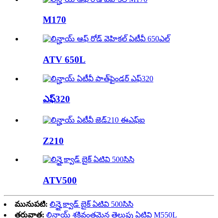
M170
ATV 650L
ఎఫ్320
Z210
ATV500
మునుపటి:
లిన్హై క్వాడ్ బైక్ ఏటివి 500సిసి
తరువాత:
లిన్హాయ్ శక్తివంతమైన తెలుపు ఏటివి M550L