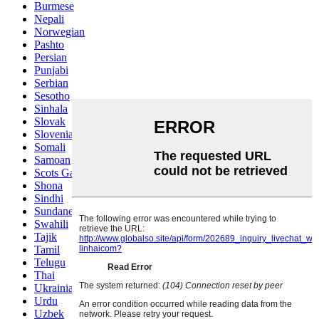
Burmese
Nepali
Norwegian
Pashto
Persian
Punjabi
Serbian
Sesotho
Sinhala
Slovak
Slovenian
Somali
Samoan
Scots Gaelic
Shona
Sindhi
Sundanese
Swahili
Tajik
Tamil
Telugu
Thai
Ukrainian
Urdu
Uzbek