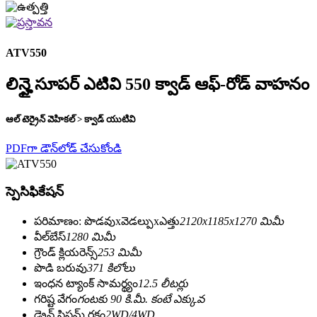
ATV550
లిన్హై సూపర్ ఎటివి 550 క్వాడ్ ఆఫ్-రోడ్ వాహనం
ఆల్ టెర్రైన్ వెహికల్ > క్వాడ్ యుటివి
PDFగా డౌన్‌లోడ్ చేసుకోండి
స్పెసిఫికేషన్
పరిమాణం: పొడవుxవెడల్పుxఎత్తు
2120x1185x1270 మిమీ
వీల్‌బేస్
1280 మిమీ
గ్రౌండ్ క్లియరెన్స్
253 మిమీ
పొడి బరువు
371 కిలోలు
ఇంధన ట్యాంక్ సామర్థ్యం
12.5 లీటర్లు
గరిష్ట వేగం
గంటకు 90 కి.మీ. కంటే ఎక్కువ
డ్రైవ్ సిస్టమ్ రకం
2WD/4WD